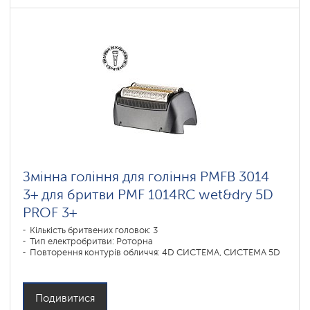
Змінна гоління для гоління PMFB 3014
3+ для бритви PMF 1014RC wet&dry 5D
PROF 3+
Кількість бритвених головок: 3
Тип електробритви: Роторна
Повторення контурів обличчя: 4D СИСТЕМА, СИСТЕМА 5D
Подивитися