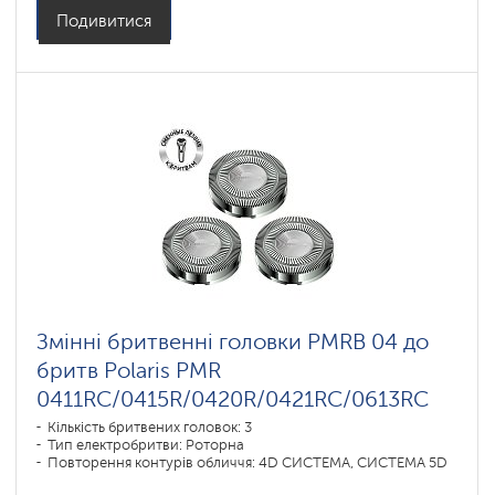
Подивитися
Змінні бритвенні головки PMRB 04 до
бритв Polaris PMR
0411RC/0415R/0420R/0421RC/0613RC
Кількість бритвених головок: 3
Тип електробритви: Роторна
Повторення контурів обличчя: 4D СИСТЕМА, СИСТЕМА 5D