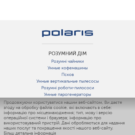
РОЗУМНИЙ ДІМ
Розумні чайники
Умные кофемашины
Псков
Умные вертикальные пылесосы
Розумні роботи-пилососи
Умные парогенераторы
Умные утюги
Продовжуючи користуватися нашим веб-сайтом, Ви даєте
згоду на обробку файлів cookie, які включають в себе:
Умные аэрогрили
інформацію про місцезнаходження; тип, мову і версію
Умные мультиварки
операційної системи і браузера; інформацію про
Умные блендеры
використовуваний пристрій. Дані обробляються для надання
Розумні зволожувачі
наших послуг та покращення якості нашого веб-сайту.
Більш детальна інформація
Умные вентиляторы