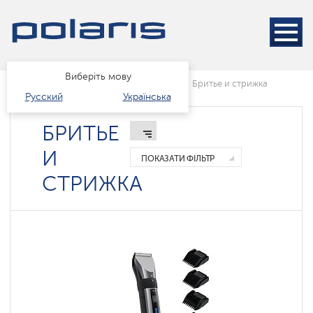
Электробритвы
Тримери
Машинки
для
Виберіть мову
Головна
стрижки
Каталог
краса і здоров'я
Бритье и стрижка
Русский
Українська
БРИТЬЕ
И
ПОКАЗАТИ ФІЛЬТР
СТРИЖКА