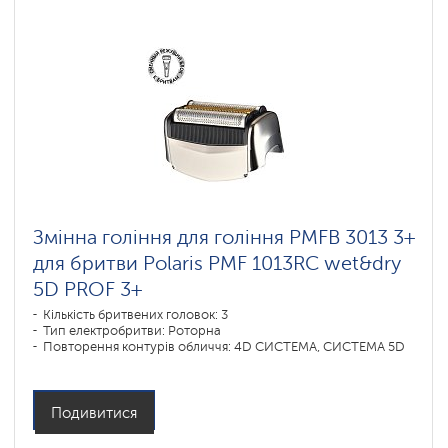
Змінна гоління для гоління PMFB 3013 3+
для бритви Polaris PMF 1013RC wet&dry
5D PROF 3+
Кількість бритвених головок: 3
Тип електробритви: Роторна
Повторення контурів обличчя: 4D СИСТЕМА, СИСТЕМА 5D
Подивитися