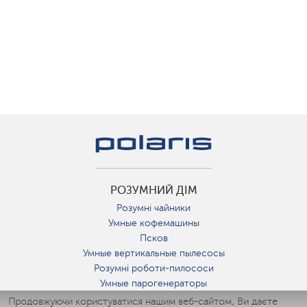
РОЗУМНИЙ ДІМ
Розумні чайники
Умные кофемашины
Псков
Умные вертикальные пылесосы
Розумні роботи-пилососи
Умные парогенераторы
Умные утюги
Продовжуючи користуватися нашим веб-сайтом, Ви даєте