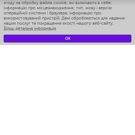
згоду на обробку файлів cookie, які включають в себе:
Умные аэрогрили
інформацію про місцезнаходження; тип, мову і версію
Умные мультиварки
операційної системи і браузера; інформацію про
Умные блендеры
використовуваний пристрій. Дані обробляються для надання
Розумні зволожувачі
наших послуг та покращення якості нашого веб-сайту.
Більш детальна інформація
Умные вентиляторы
Умные ирригаторы
OK
Розумні підлогові ваги
Умные роботы-мойщики окон
Розумні мультиварки
Мерч Polaris IQ Home
КЛІМАТ
зволожувачі
Вентилятори
очищувачі повітря
ТЕХНІКА ДЛЯ КУХНІ
Кавоварки і Кавомолки
Измельчение и смешивание
Мультиварки