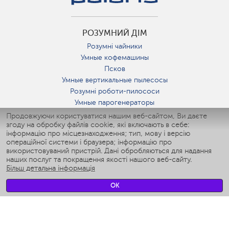
РОЗУМНИЙ ДІМ
Розумні чайники
Умные кофемашины
Псков
Умные вертикальные пылесосы
Розумні роботи-пилососи
Умные парогенераторы
Умные утюги
Продовжуючи користуватися нашим веб-сайтом, Ви даєте
згоду на обробку файлів cookie, які включають в себе:
Умные аэрогрили
інформацію про місцезнаходження; тип, мову і версію
Умные мультиварки
операційної системи і браузера; інформацію про
Умные блендеры
використовуваний пристрій. Дані обробляються для надання
Розумні зволожувачі
наших послуг та покращення якості нашого веб-сайту.
Більш детальна інформація
Умные вентиляторы
Умные ирригаторы
OK
Розумні підлогові ваги
Умные роботы-мойщики окон
Розумні мультиварки
Мерч Polaris IQ Home