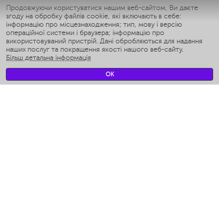
Умные утюги
Продовжуючи користуватися нашим веб-сайтом, Ви даєте
згоду на обробку файлів cookie, які включають в себе:
Умные аэрогрили
інформацію про місцезнаходження; тип, мову і версію
Умные мультиварки
операційної системи і браузера; інформацію про
Умные блендеры
використовуваний пристрій. Дані обробляються для надання
Розумні зволожувачі
наших послуг та покращення якості нашого веб-сайту.
Більш детальна інформація
Умные вентиляторы
Умные ирригаторы
OK
Розумні підлогові ваги
Умные роботы-мойщики окон
Розумні мультиварки
Мерч Polaris IQ Home
КЛІМАТ
зволожувачі
Вентилятори
очищувачі повітря
ТЕХНІКА ДЛЯ КУХНІ
Кавоварки і Кавомолки
Измельчение и смешивание