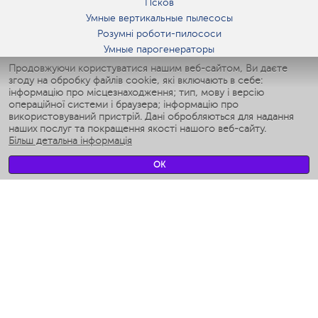
Псков
Умные вертикальные пылесосы
Розумні роботи-пилососи
Умные парогенераторы
Умные утюги
Продовжуючи користуватися нашим веб-сайтом, Ви даєте
згоду на обробку файлів cookie, які включають в себе:
Умные аэрогрили
інформацію про місцезнаходження; тип, мову і версію
Умные мультиварки
операційної системи і браузера; інформацію про
Умные блендеры
використовуваний пристрій. Дані обробляються для надання
Розумні зволожувачі
наших послуг та покращення якості нашого веб-сайту.
Більш детальна інформація
Умные вентиляторы
Умные ирригаторы
OK
Розумні підлогові ваги
Умные роботы-мойщики окон
Розумні мультиварки
Мерч Polaris IQ Home
КЛІМАТ
зволожувачі
Вентилятори
очищувачі повітря