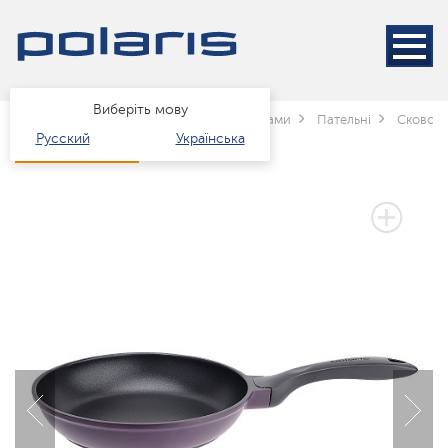
Виберіть мову
Головна
Каталог
Посуд
за типами
Пательні
Сковоро
Русский
Українська
3 РОКИ ГАРАНТІЇ