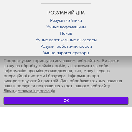
РОЗУМНИЙ ДІМ
Розумні чайники
Умные кофемашины
Псков
Умные вертикальные пылесосы
Розумні роботи-пилососи
Умные парогенераторы
Умные утюги
Продовжуючи користуватися нашим веб-сайтом, Ви даєте
згоду на обробку файлів cookie, які включають в себе:
Умные аэрогрили
інформацію про місцезнаходження; тип, мову і версію
Умные мультиварки
операційної системи і браузера; інформацію про
Умные блендеры
використовуваний пристрій. Дані обробляються для надання
Розумні зволожувачі
наших послуг та покращення якості нашого веб-сайту.
Більш детальна інформація
Умные вентиляторы
Умные ирригаторы
OK
Розумні підлогові ваги
Умные роботы-мойщики окон
Розумні мультиварки
Мерч Polaris IQ Home