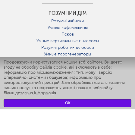
РОЗУМНИЙ ДІМ
Розумні чайники
Умные кофемашины
Псков
Умные вертикальные пылесосы
Розумні роботи-пилососи
Умные парогенераторы
Умные утюги
Продовжуючи користуватися нашим веб-сайтом, Ви даєте
згоду на обробку файлів cookie, які включають в себе:
Умные аэрогрили
інформацію про місцезнаходження; тип, мову і версію
Умные мультиварки
операційної системи і браузера; інформацію про
Умные блендеры
використовуваний пристрій. Дані обробляються для надання
Розумні зволожувачі
наших послуг та покращення якості нашого веб-сайту.
Більш детальна інформація
Умные вентиляторы
Умные ирригаторы
OK
Розумні підлогові ваги
Умные роботы-мойщики окон
Розумні мультиварки
Мерч Polaris IQ Home