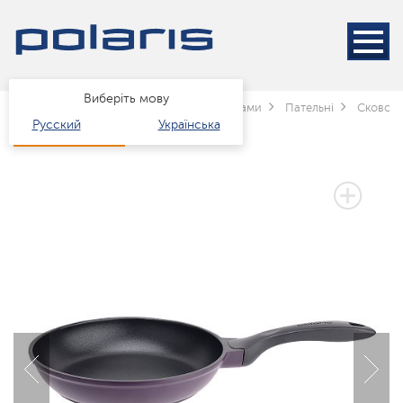
Виберіть мову
Головна
Каталог
Посуд
за типами
Пательні
Сковоро
Русский
Українська
3 РОКИ ГАРАНТІЇ