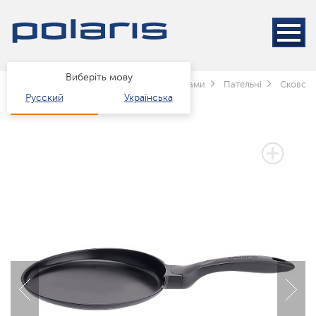
Виберіть мову
Головна
Каталог
Посуд
за типами
Пательні
Сковоро
Русский
Українська
3 РОКИ ГАРАНТІЇ