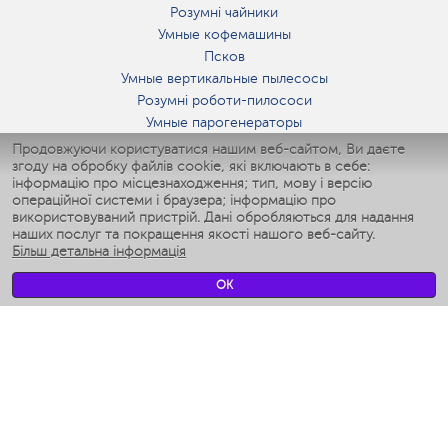
Розумні чайники
Умные кофемашины
Псков
Умные вертикальные пылесосы
Розумні роботи-пилососи
Умные парогенераторы
Умные утюги
Продовжуючи користуватися нашим веб-сайтом, Ви даєте
згоду на обробку файлів cookie, які включають в себе:
Умные аэрогрили
інформацію про місцезнаходження; тип, мову і версію
Умные мультиварки
операційної системи і браузера; інформацію про
Умные блендеры
використовуваний пристрій. Дані обробляються для надання
Розумні зволожувачі
наших послуг та покращення якості нашого веб-сайту.
Більш детальна інформація
Умные вентиляторы
Умные ирригаторы
OK
Розумні підлогові ваги
Умные роботы-мойщики окон
Розумні мультиварки
Мерч Polaris IQ Home
КЛІМАТ
зволожувачі