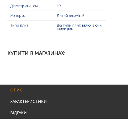
Діаметр дна, см
19
Матеріал
Литий алюміній
Типи плит
Всі типи плит, включаючи
індукційні
КУПИТИ В МАГАЗИНАХ:
ОПИС
ХАРАКТЕРИСТИКИ
ВІДГУКИ