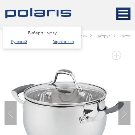
Виберіть мову
Головна
Каталог
Посуд
за типами
Каструлі
Каструл
Русский
Українська