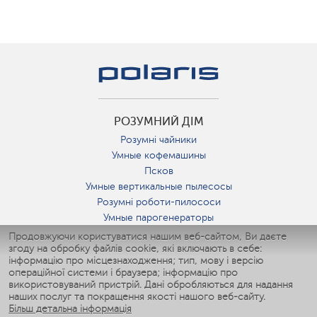
РОЗУМНИЙ ДІМ
Розумні чайники
Умные кофемашины
Псков
Умные вертикальные пылесосы
Розумні роботи-пилососи
Умные парогенераторы
Умные утюги
Продовжуючи користуватися нашим веб-сайтом, Ви даєте
згоду на обробку файлів cookie, які включають в себе:
Умные аэрогрили
інформацію про місцезнаходження; тип, мову і версію
Умные мультиварки
операційної системи і браузера; інформацію про
Умные блендеры
використовуваний пристрій. Дані обробляються для надання
Розумні зволожувачі
наших послуг та покращення якості нашого веб-сайту.
Більш детальна інформація
Умные вентиляторы