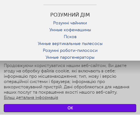
РОЗУМНИЙ ДІМ
Розумні чайники
Умные кофемашины
Псков
Умные вертикальные пылесосы
Розумні роботи-пилососи
Умные парогенераторы
Умные утюги
Продовжуючи користуватися нашим веб-сайтом, Ви даєте
згоду на обробку файлів cookie, які включають в себе:
Умные аэрогрили
інформацію про місцезнаходження; тип, мову і версію
Умные мультиварки
операційної системи і браузера; інформацію про
Умные блендеры
використовуваний пристрій. Дані обробляються для надання
Розумні зволожувачі
наших послуг та покращення якості нашого веб-сайту.
Більш детальна інформація
Умные вентиляторы
Умные ирригаторы
OK
Розумні підлогові ваги
Умные роботы-мойщики окон
Розумні мультиварки
Мерч Polaris IQ Home