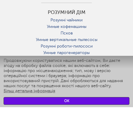
РОЗУМНИЙ ДІМ
Розумні чайники
Умные кофемашины
Псков
Умные вертикальные пылесосы
Розумні роботи-пилососи
Умные парогенераторы
Умные утюги
Продовжуючи користуватися нашим веб-сайтом, Ви даєте
згоду на обробку файлів cookie, які включають в себе:
Умные аэрогрили
інформацію про місцезнаходження; тип, мову і версію
Умные мультиварки
операційної системи і браузера; інформацію про
Умные блендеры
використовуваний пристрій. Дані обробляються для надання
Розумні зволожувачі
наших послуг та покращення якості нашого веб-сайту.
Більш детальна інформація
Умные вентиляторы
Умные ирригаторы
OK
Розумні підлогові ваги
Умные роботы-мойщики окон
Розумні мультиварки
Мерч Polaris IQ Home