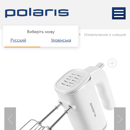
Виберіть мову
Головна
Каталог
Техніка для кухні
Измельчение и смешива
Русский
Українська
2 РОКИ ГАРАНТІЇ