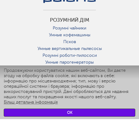
РОЗУМНИЙ ДІМ
Розумні чайники
Умные кофемашины
Псков
Умные вертикальные пылесосы
Розумні роботи-пилососи
Умные парогенераторы
Умные утюги
Продовжуючи користуватися нашим веб-сайтом, Ви даєте
згоду на обробку файлів cookie, які включають в себе:
Умные аэрогрили
інформацію про місцезнаходження; тип, мову і версію
Умные мультиварки
операційної системи і браузера; інформацію про
Умные блендеры
використовуваний пристрій. Дані обробляються для надання
Розумні зволожувачі
наших послуг та покращення якості нашого веб-сайту.
Більш детальна інформація
Умные вентиляторы
Умные ирригаторы
OK
Розумні підлогові ваги
Умные роботы-мойщики окон
Розумні мультиварки
Мерч Polaris IQ Home