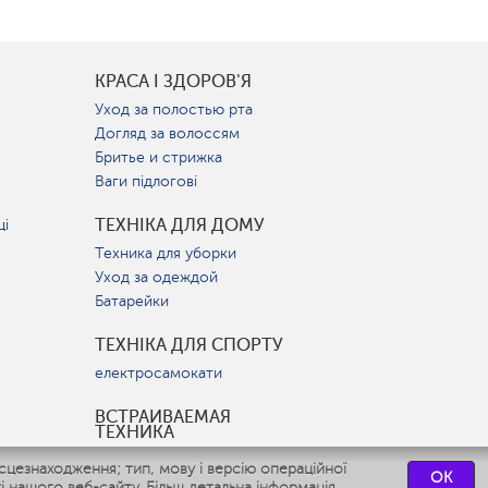
КРАСА І ЗДОРОВ'Я
Уход за полостью рта
Догляд за волоссям
Бритье и стрижка
Ваги підлогові
ТЕХНІКА ДЛЯ ДОМУ
ці
Техника для уборки
Уход за одеждой
Батарейки
ТЕХНІКА ДЛЯ СПОРТУ
електросамокати
ВСТРАИВАЕМАЯ
ТЕХНИКА
Вытяжки
цезнаходження; тип, мову і версію операційної
OK
Варочные панели
і нашого веб-сайту.
Більш детальна інформація