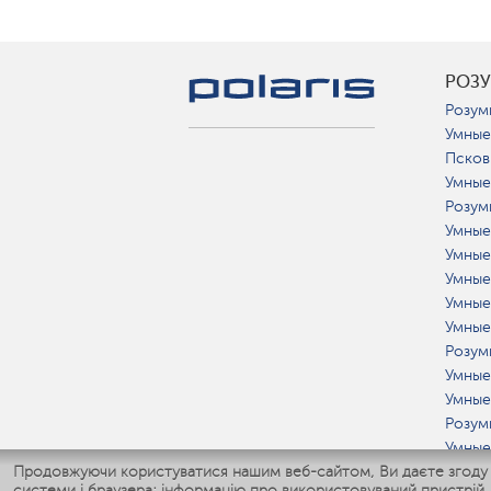
РОЗ
Розум
Умные
Псков
Умные
Розум
Умные
Умные
Умные
Умные
Умные
Розум
Умные
Умные
Розумн
Умные
Продовжуючи користуватися нашим веб-сайтом, Ви даєте згоду на
Розум
системи і браузера; інформацію про використовуваний пристрій.