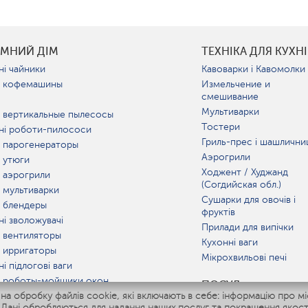
УМНИЙ ДІМ
ТЕХНІКА ДЛЯ КУХНІ
ні чайники
Кавоварки і Кавомолки
 кофемашины
Измельчение и
смешивание
Мультиварки
 вертикальные пылесосы
Тостери
ні роботи-пилососи
Гриль-прес і шашлични
 парогенераторы
Аэрогрили
 утюги
Ходжент / Худжанд
 аэрогрили
(Согдийская обл.)
 мультиварки
Сушарки для овочів і
 блендеры
фруктів
ні зволожувачі
Прилади для випічки
 вентиляторы
Кухонні ваги
 ирригаторы
Мікрохвильові печі
і підлогові ваги
 роботы-мойщики окон
ПОСУД
 обробку файлів cookie, які включають в себе: інформацію про міс
ні мультиварки
 Дані обробляються для надання наших послуг та покращення якост