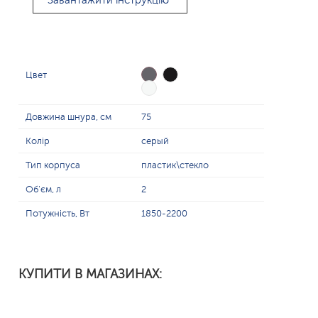
Завантажити інструкцію
Цвет
Довжина шнура, см
75
Колір
серый
Тип корпуса
пластик\стекло
Об'єм, л
2
Потужність, Вт
1850-2200
КУПИТИ В МАГАЗИНАХ: