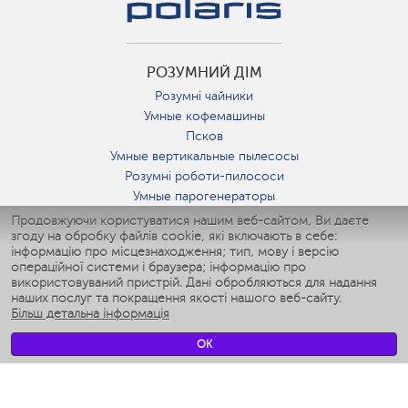
РОЗУМНИЙ ДІМ
Розумні чайники
Умные кофемашины
Псков
Умные вертикальные пылесосы
Розумні роботи-пилососи
Умные парогенераторы
Умные утюги
Продовжуючи користуватися нашим веб-сайтом, Ви даєте
згоду на обробку файлів cookie, які включають в себе:
Умные аэрогрили
інформацію про місцезнаходження; тип, мову і версію
Умные мультиварки
операційної системи і браузера; інформацію про
Умные блендеры
використовуваний пристрій. Дані обробляються для надання
Розумні зволожувачі
наших послуг та покращення якості нашого веб-сайту.
Більш детальна інформація
Умные вентиляторы
Умные ирригаторы
OK
Розумні підлогові ваги
Умные роботы-мойщики окон
Розумні мультиварки