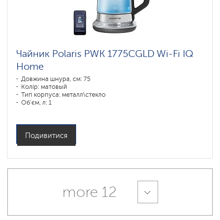
Чайник Polaris PWK 1775CGLD Wi-Fi IQ
Home
Довжина шнура, см: 75
Колір: матовый
Тип корпуса: металл\стекло
Об'єм, л: 1
Потужність, Вт: 1850-2200
Подивитися
more 12