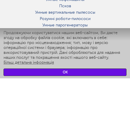
Псков
Умные вертикальные пылесосы
Розумні роботи-пилососи
Умные парогенераторы
Умные утюги
Продовжуючи користуватися нашим веб-сайтом, Ви даєте
згоду на обробку файлів cookie, які включають в себе:
Умные аэрогрили
інформацію про місцезнаходження; тип, мову і версію
Умные мультиварки
операційної системи і браузера; інформацію про
Умные блендеры
використовуваний пристрій. Дані обробляються для надання
Розумні зволожувачі
наших послуг та покращення якості нашого веб-сайту.
Більш детальна інформація
Умные вентиляторы
Умные ирригаторы
OK
Розумні підлогові ваги
Умные роботы-мойщики окон
Розумні мультиварки
Мерч Polaris IQ Home
КЛІМАТ
зволожувачі
Вентилятори
очищувачі повітря