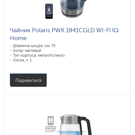
Чайник Polaris PWK 1841CGLD WI-FI IQ
Home
Довжина шнура, см: 75
Колір: матовый
Тип корпуса: металл\стекло
Об'єм, л: 1
Потужність, Вт: 1850-2200
Подивитися