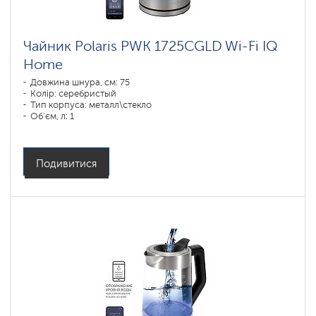
IQ
home
Чайники
Чайник Polaris PWK 1725CGLD Wi-Fi IQ
PRO
COLLECTION
Home
Довжина шнура, см: 75
Колір: серебристый
Тип корпуса: металл\стекло
Об'єм, л: 1
Потужність, Вт: 1850-2200
Подивитися