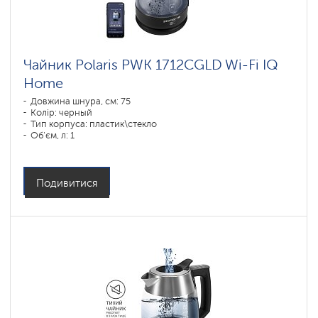
Чайник Polaris PWK 1712CGLD Wi-Fi IQ
Home
Довжина шнура, см: 75
Колір: черный
Тип корпуса: пластик\стекло
Об'єм, л: 1
Потужність, Вт: 1850-2200
Подивитися