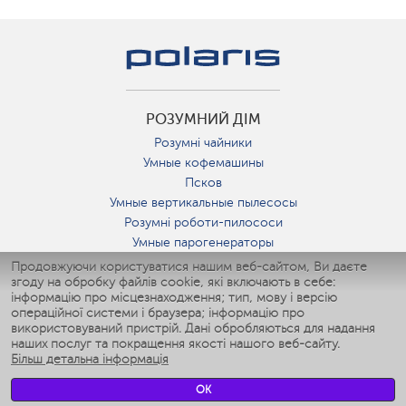
РОЗУМНИЙ ДІМ
Розумні чайники
Умные кофемашины
Псков
Умные вертикальные пылесосы
Розумні роботи-пилососи
Умные парогенераторы
Умные утюги
Продовжуючи користуватися нашим веб-сайтом, Ви даєте
згоду на обробку файлів cookie, які включають в себе:
Умные аэрогрили
інформацію про місцезнаходження; тип, мову і версію
Умные мультиварки
операційної системи і браузера; інформацію про
Умные блендеры
використовуваний пристрій. Дані обробляються для надання
Розумні зволожувачі
наших послуг та покращення якості нашого веб-сайту.
Більш детальна інформація
Умные вентиляторы
Умные ирригаторы
OK
Розумні підлогові ваги