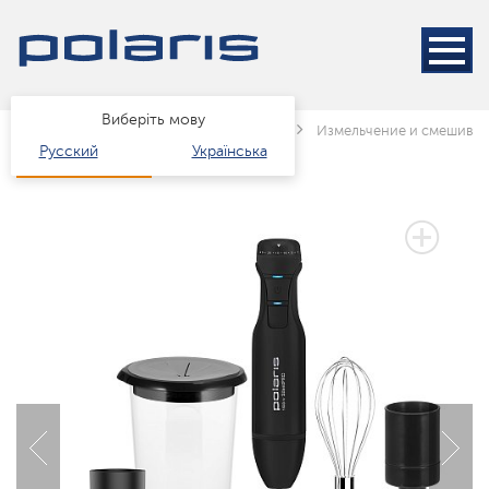
Виберіть мову
Головна
Каталог
Техніка для кухні
Измельчение и смешива
Русский
Українська
3 РОКИ ГАРАНТІЇ