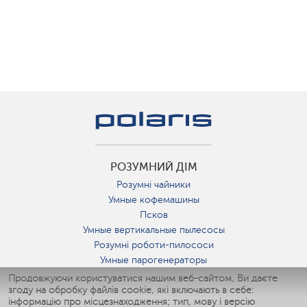
РОЗУМНИЙ ДІМ
Розумні чайники
Умные кофемашины
Псков
Умные вертикальные пылесосы
Розумні роботи-пилососи
Умные парогенераторы
Умные утюги
Продовжуючи користуватися нашим веб-сайтом, Ви даєте
згоду на обробку файлів cookie, які включають в себе:
Умные аэрогрили
інформацію про місцезнаходження; тип, мову і версію
Умные мультиварки