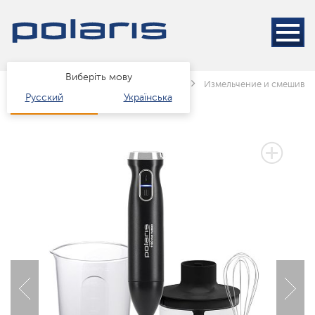
Виберіть мову
Головна
Каталог
Техніка для кухні
Измельчение и смешива
Русский
Українська
3 РОКИ ГАРАНТІЇ