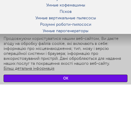
Умные кофемашины
Псков
Умные вертикальные пылесосы
Розумні роботи-пилососи
Умные парогенераторы
Умные утюги
Продовжуючи користуватися нашим веб-сайтом, Ви даєте
згоду на обробку файлів cookie, які включають в себе:
Умные аэрогрили
інформацію про місцезнаходження; тип, мову і версію
Умные мультиварки
операційної системи і браузера; інформацію про
Умные блендеры
використовуваний пристрій. Дані обробляються для надання
Розумні зволожувачі
наших послуг та покращення якості нашого веб-сайту.
Більш детальна інформація
Умные вентиляторы
Умные ирригаторы
OK
Розумні підлогові ваги
Умные роботы-мойщики окон
Розумні мультиварки
Мерч Polaris IQ Home
КЛІМАТ
зволожувачі
Вентилятори