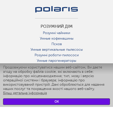
РОЗУМНИЙ ДІМ
Розумні чайники
Умные кофемашины
Псков
Умные вертикальные пылесосы
Розумні роботи-пилососи
Умные парогенераторы
Умные утюги
Продовжуючи користуватися нашим веб-сайтом, Ви даєте
згоду на обробку файлів cookie, які включають в себе:
Умные аэрогрили
інформацію про місцезнаходження; тип, мову і версію
Умные мультиварки
операційної системи і браузера; інформацію про
Умные блендеры
використовуваний пристрій. Дані обробляються для надання
Розумні зволожувачі
наших послуг та покращення якості нашого веб-сайту.
Більш детальна інформація
Умные вентиляторы
Умные ирригаторы
OK
Розумні підлогові ваги
Умные роботы-мойщики окон