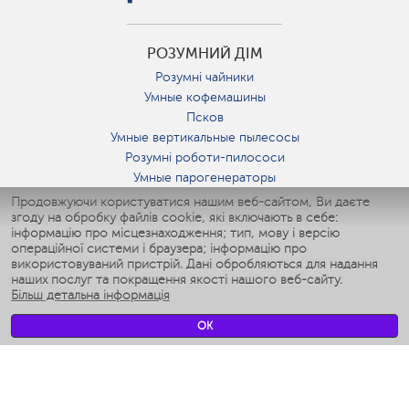
РОЗУМНИЙ ДІМ
Розумні чайники
Умные кофемашины
Псков
Умные вертикальные пылесосы
Розумні роботи-пилососи
Умные парогенераторы
Умные утюги
Продовжуючи користуватися нашим веб-сайтом, Ви даєте
згоду на обробку файлів cookie, які включають в себе:
Умные аэрогрили
інформацію про місцезнаходження; тип, мову і версію
Умные мультиварки
операційної системи і браузера; інформацію про
Умные блендеры
використовуваний пристрій. Дані обробляються для надання
Розумні зволожувачі
наших послуг та покращення якості нашого веб-сайту.
Більш детальна інформація
Умные вентиляторы
Умные ирригаторы
OK
Розумні підлогові ваги
Умные роботы-мойщики окон
Розумні мультиварки
Мерч Polaris IQ Home