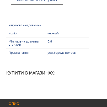
Завантажити інструкцію
Регулювання довжини
Колір
черный
Мінімальна довжина
0,8
стрижки
Призначення
усы,борода,волосы
КУПИТИ В МАГАЗИНАХ:
ОПИС