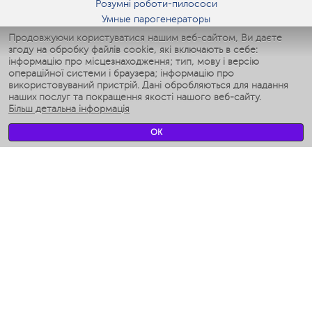
Розумні роботи-пилососи
Умные парогенераторы
Умные утюги
Продовжуючи користуватися нашим веб-сайтом, Ви даєте
згоду на обробку файлів cookie, які включають в себе:
Умные аэрогрили
інформацію про місцезнаходження; тип, мову і версію
Умные мультиварки
операційної системи і браузера; інформацію про
Умные блендеры
використовуваний пристрій. Дані обробляються для надання
Розумні зволожувачі
наших послуг та покращення якості нашого веб-сайту.
Більш детальна інформація
Умные вентиляторы
Умные ирригаторы
OK
Розумні підлогові ваги
Умные роботы-мойщики окон
Розумні мультиварки
Мерч Polaris IQ Home
КЛІМАТ
зволожувачі
Вентилятори
очищувачі повітря
ТЕХНІКА ДЛЯ КУХНІ
Кавоварки і Кавомолки