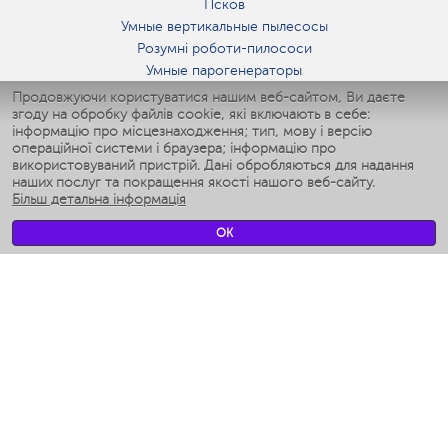
Псков
Умные вертикальные пылесосы
Розумні роботи-пилососи
Умные парогенераторы
Умные утюги
Продовжуючи користуватися нашим веб-сайтом, Ви даєте
згоду на обробку файлів cookie, які включають в себе:
Умные аэрогрили
інформацію про місцезнаходження; тип, мову і версію
Умные мультиварки
операційної системи і браузера; інформацію про
Умные блендеры
використовуваний пристрій. Дані обробляються для надання
Розумні зволожувачі
наших послуг та покращення якості нашого веб-сайту.
Більш детальна інформація
Умные вентиляторы
Умные ирригаторы
OK
Розумні підлогові ваги
Умные роботы-мойщики окон
Розумні мультиварки
Мерч Polaris IQ Home
КЛІМАТ
зволожувачі
Вентилятори
очищувачі повітря