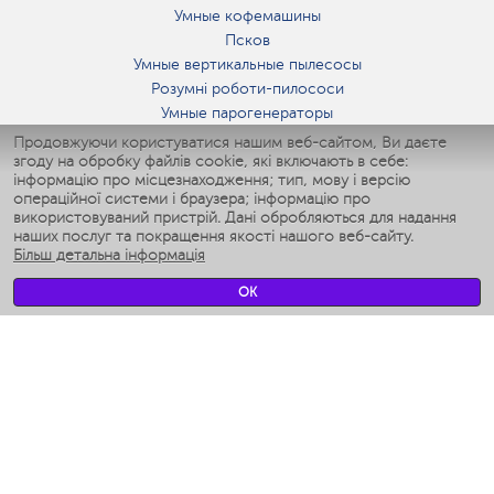
Умные кофемашины
Псков
Умные вертикальные пылесосы
Розумні роботи-пилососи
Умные парогенераторы
Умные утюги
Продовжуючи користуватися нашим веб-сайтом, Ви даєте
згоду на обробку файлів cookie, які включають в себе:
Умные аэрогрили
інформацію про місцезнаходження; тип, мову і версію
Умные мультиварки
операційної системи і браузера; інформацію про
Умные блендеры
використовуваний пристрій. Дані обробляються для надання
Розумні зволожувачі
наших послуг та покращення якості нашого веб-сайту.
Більш детальна інформація
Умные вентиляторы
Умные ирригаторы
OK
Розумні підлогові ваги
Умные роботы-мойщики окон
Розумні мультиварки
Мерч Polaris IQ Home
КЛІМАТ
зволожувачі
Вентилятори