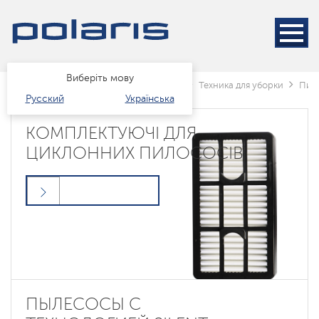
Виберіть мову
Головна
Каталог
Техніка для дому
Техника для уборки
Пил
Русский
Українська
КОМПЛЕКТУЮЧІ ДЛЯ
ЦИКЛОННИХ ПИЛОСОСІВ
ПЫЛЕСОСЫ С