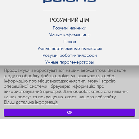
РОЗУМНИЙ ДІМ
Розумні чайники
Умные кофемашины
Псков
Умные вертикальные пылесосы
Розумні роботи-пилососи
Умные парогенераторы
Умные утюги
Продовжуючи користуватися нашим веб-сайтом, Ви даєте
згоду на обробку файлів cookie, які включають в себе:
Умные аэрогрили
інформацію про місцезнаходження; тип, мову і версію
Умные мультиварки
операційної системи і браузера; інформацію про
Умные блендеры
використовуваний пристрій. Дані обробляються для надання
Розумні зволожувачі
наших послуг та покращення якості нашого веб-сайту.
Більш детальна інформація
Умные вентиляторы
Умные ирригаторы
OK
Розумні підлогові ваги
Умные роботы-мойщики окон
Розумні мультиварки
Мерч Polaris IQ Home