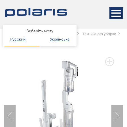
Виберіть мову
Головна
Каталог
Техніка для дому
Техника для уборки
П
Русский
Українська
3 РОКИ ГАРАНТІЇ