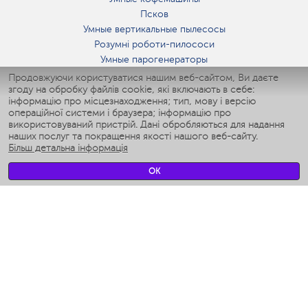
Псков
Умные вертикальные пылесосы
Розумні роботи-пилососи
Умные парогенераторы
Умные утюги
Продовжуючи користуватися нашим веб-сайтом, Ви даєте
згоду на обробку файлів cookie, які включають в себе:
Умные аэрогрили
інформацію про місцезнаходження; тип, мову і версію
Умные мультиварки
операційної системи і браузера; інформацію про
Умные блендеры
використовуваний пристрій. Дані обробляються для надання
Розумні зволожувачі
наших послуг та покращення якості нашого веб-сайту.
Більш детальна інформація
Умные вентиляторы
Умные ирригаторы
OK
Розумні підлогові ваги
Умные роботы-мойщики окон
Розумні мультиварки
Мерч Polaris IQ Home
КЛІМАТ
зволожувачі
Вентилятори
очищувачі повітря