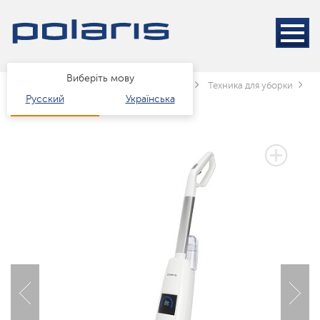
Виберіть мову
Головна
Каталог
Техніка для дому
Техника для уборки
П
Русский
Українська
2 РОКИ ГАРАНТІЇ