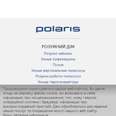
РОЗУМНИЙ ДІМ
Розумні чайники
Умные кофемашины
Псков
Умные вертикальные пылесосы
Розумні роботи-пилососи
Умные парогенераторы
Умные утюги
Продовжуючи користуватися нашим веб-сайтом, Ви даєте
згоду на обробку файлів cookie, які включають в себе:
Умные аэрогрили
інформацію про місцезнаходження; тип, мову і версію
Умные мультиварки
операційної системи і браузера; інформацію про
Умные блендеры
використовуваний пристрій. Дані обробляються для надання
Розумні зволожувачі
наших послуг та покращення якості нашого веб-сайту.
Більш детальна інформація