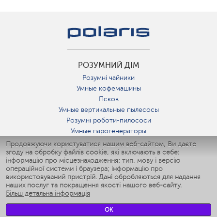
РОЗУМНИЙ ДІМ
Розумні чайники
Умные кофемашины
Псков
Умные вертикальные пылесосы
Розумні роботи-пилососи
Умные парогенераторы
Умные утюги
Продовжуючи користуватися нашим веб-сайтом, Ви даєте
згоду на обробку файлів cookie, які включають в себе:
Умные аэрогрили
інформацію про місцезнаходження; тип, мову і версію
Умные мультиварки
операційної системи і браузера; інформацію про
Умные блендеры
використовуваний пристрій. Дані обробляються для надання
Розумні зволожувачі
наших послуг та покращення якості нашого веб-сайту.
Більш детальна інформація
Умные вентиляторы
Умные ирригаторы
OK
Розумні підлогові ваги