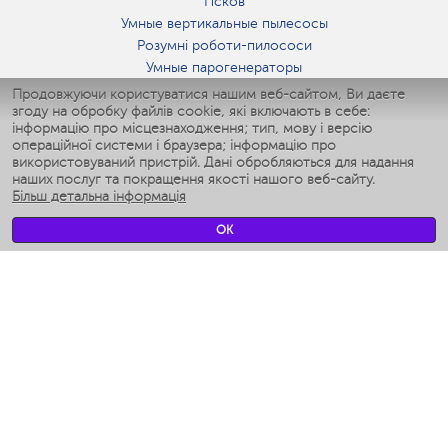
Псков
Умные вертикальные пылесосы
Розумні роботи-пилососи
Умные парогенераторы
Умные утюги
Продовжуючи користуватися нашим веб-сайтом, Ви даєте
згоду на обробку файлів cookie, які включають в себе:
Умные аэрогрили
інформацію про місцезнаходження; тип, мову і версію
Умные мультиварки
операційної системи і браузера; інформацію про
Умные блендеры
використовуваний пристрій. Дані обробляються для надання
Розумні зволожувачі
наших послуг та покращення якості нашого веб-сайту.
Більш детальна інформація
Умные вентиляторы
Умные ирригаторы
OK
Розумні підлогові ваги
Умные роботы-мойщики окон
Розумні мультиварки
Мерч Polaris IQ Home
КЛІМАТ
зволожувачі
Вентилятори
очищувачі повітря