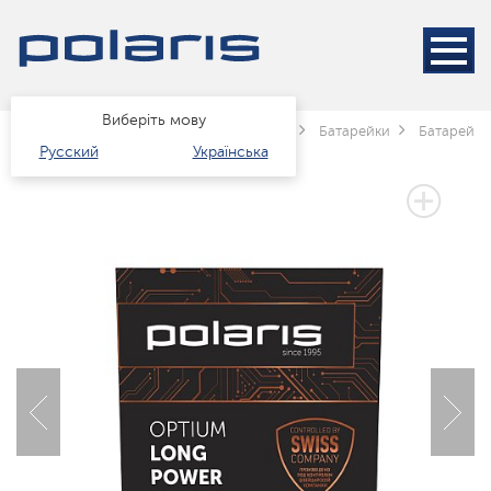
Виберіть мову
Головна
Каталог
Техніка для дому
Батарейки
Батарейки 
Русский
Українська