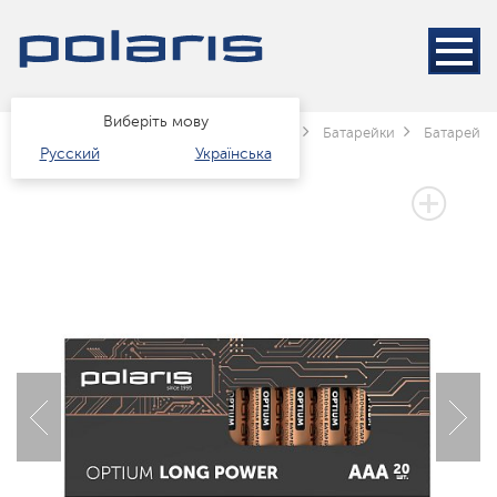
Виберіть мову
Головна
Каталог
Техніка для дому
Батарейки
Батарейки 
Русский
Українська