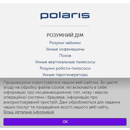
РОЗУМНИЙ ДІМ
Розумні чайники
Умные кофемашины
Псков
Умные вертикальные пылесосы
Розумні роботи-пилососи
Умные парогенераторы
Умные утюги
Продовжуючи користуватися нашим веб-сайтом, Ви даєте
згоду на обробку файлів cookie, які включають в себе:
Умные аэрогрили
інформацію про місцезнаходження; тип, мову і версію
Умные мультиварки
операційної системи і браузера; інформацію про
Умные блендеры
використовуваний пристрій. Дані обробляються для надання
Розумні зволожувачі
наших послуг та покращення якості нашого веб-сайту.
Більш детальна інформація
Умные вентиляторы
Умные ирригаторы
OK
Розумні підлогові ваги