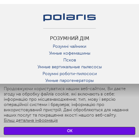
РОЗУМНИЙ ДІМ
Розумні чайники
Умные кофемашины
Псков
Умные вертикальные пылесосы
Розумні роботи-пилососи
Умные парогенераторы
Умные утюги
Продовжуючи користуватися нашим веб-сайтом, Ви даєте
згоду на обробку файлів cookie, які включають в себе:
Умные аэрогрили
інформацію про місцезнаходження; тип, мову і версію
Умные мультиварки
операційної системи і браузера; інформацію про
Умные блендеры
використовуваний пристрій. Дані обробляються для надання
Розумні зволожувачі
наших послуг та покращення якості нашого веб-сайту.
Більш детальна інформація
Умные вентиляторы
Умные ирригаторы
OK
Розумні підлогові ваги