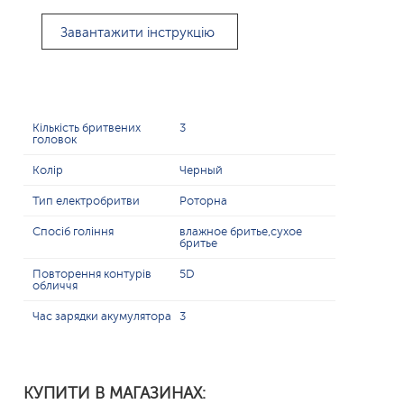
Завантажити інструкцію
Кількість бритвених
3
головок
Колір
Черный
Тип електробритви
Роторна
Спосіб гоління
влажное бритье,сухое
бритье
Повторення контурів
5D
обличчя
Час зарядки акумулятора
3
КУПИТИ В МАГАЗИНАХ: