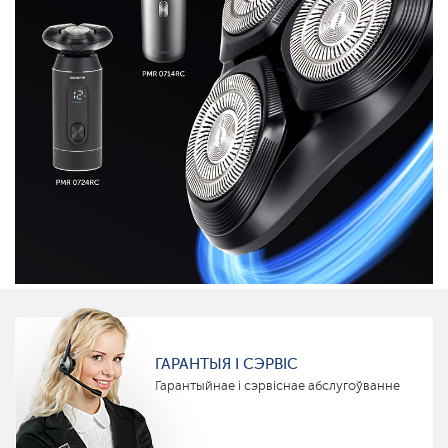
ГАРАНТЫЯ І СЭРВІС
Гарантыйнае і сэрвіснае абслугоўванне