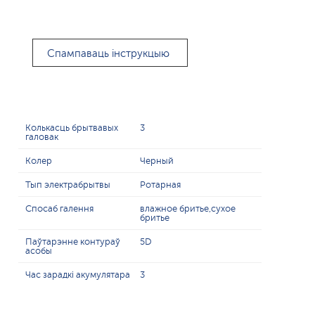
Спампаваць інструкцыю
Колькасць брытвавых
3
галовак
Колер
Черный
Тып электрабрытвы
Ротарная
Спосаб галення
влажное бритье,сухое
бритье
Паўтарэнне контураў
5D
асобы
Час зарадкі акумулятара
3