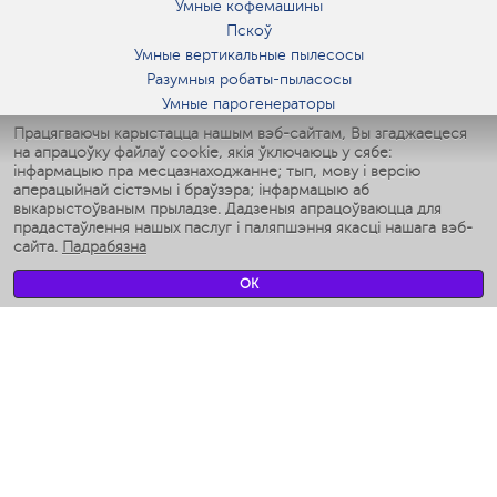
Умные кофемашины
Пскоў
Умные вертикальные пылесосы
Разумныя робаты-пыласосы
Умные парогенераторы
Умные утюги
Працягваючы карыстацца нашым вэб-сайтам, Вы згаджаецеся
на апрацоўку файлаў cookie, якія ўключаюць у сябе:
Умные аэрогрили
інфармацыю пра месцазнаходжанне; тып, мову і версію
Умные мультиварки
аперацыйнай сістэмы і браўзэра; інфармацыю аб
Умные блендеры
выкарыстоўваным прыладзе. Дадзеныя апрацоўваюцца для
Разумныя ўвільгатняльнікі
прадастаўлення нашых паслуг і паляпшэння якасці нашага вэб-
сайта.
Падрабязна
Умные вентиляторы
Умные ирригаторы
OK
Разумныя падлогавыя шалі
Умные роботы-мойщики окон
Разумныя мультиварки
Мерч Polaris IQ Home
КЛІМАТ
Увільгатняльнікі
Вентылятары
Паветраачышчальнікі