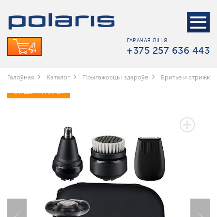
ГАРАЧАЯ ЛІНІЯ
+375 257 636 443
Галоўная
Каталог
Прыгажосць і здароўе
Бритье и стрижка
3 ГАДЫ ГАРАНТЫІ