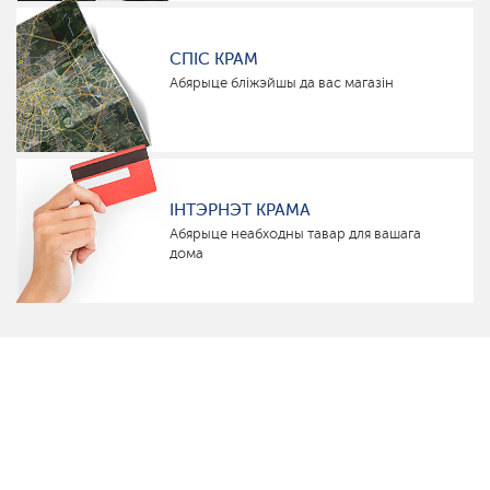
СПІС КРАМ
Абярыце бліжэйшы да вас магазін
ІНТЭРНЭТ КРАМА
Абярыце неабходны тавар для вашага
дома