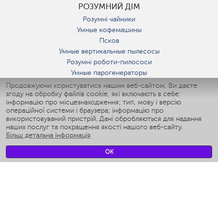
РОЗУМНИЙ ДІМ
Розумні чайники
Умные кофемашины
Псков
Умные вертикальные пылесосы
Розумні роботи-пилососи
Умные парогенераторы
Умные утюги
Продовжуючи користуватися нашим веб-сайтом, Ви даєте
згоду на обробку файлів cookie, які включають в себе:
Умные аэрогрили
інформацію про місцезнаходження; тип, мову і версію
Умные мультиварки
операційної системи і браузера; інформацію про
Умные блендеры
використовуваний пристрій. Дані обробляються для надання
Розумні зволожувачі
наших послуг та покращення якості нашого веб-сайту.
Більш детальна інформація
Умные вентиляторы
Умные ирригаторы
OK
Розумні підлогові ваги
Умные роботы-мойщики окон
Розумні мультиварки
Мерч Polaris IQ Home
КЛІМАТ