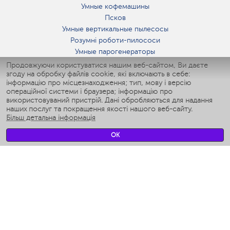
Умные кофемашины
Псков
Умные вертикальные пылесосы
Розумні роботи-пилососи
Умные парогенераторы
Умные утюги
Продовжуючи користуватися нашим веб-сайтом, Ви даєте
згоду на обробку файлів cookie, які включають в себе:
Умные аэрогрили
інформацію про місцезнаходження; тип, мову і версію
Умные мультиварки
операційної системи і браузера; інформацію про
Умные блендеры
використовуваний пристрій. Дані обробляються для надання
Розумні зволожувачі
наших послуг та покращення якості нашого веб-сайту.
Більш детальна інформація
Умные вентиляторы
Умные ирригаторы
OK
Розумні підлогові ваги
Умные роботы-мойщики окон
Розумні мультиварки
Мерч Polaris IQ Home
КЛІМАТ
зволожувачі
Вентилятори