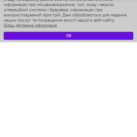
інформацію про місцезнаходження; тип, мову і версію
Умные мультиварки
операційної системи і браузера; інформацію про
Умные блендеры
використовуваний пристрій. Дані обробляються для надання
Розумні зволожувачі
наших послуг та покращення якості нашого веб-сайту.
Більш детальна інформація
Умные вентиляторы
Умные ирригаторы
OK
Розумні підлогові ваги
Умные роботы-мойщики окон
Розумні мультиварки
Мерч Polaris IQ Home
КЛІМАТ
зволожувачі
Вентилятори
очищувачі повітря
ТЕХНІКА ДЛЯ КУХНІ
Кавоварки і Кавомолки
Измельчение и смешивание
Мультиварки
Тостери