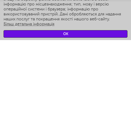
інформацію про місцезнаходження; тип, мову і версію
Умные мультиварки
операційної системи і браузера; інформацію про
Умные блендеры
використовуваний пристрій. Дані обробляються для надання
Розумні зволожувачі
наших послуг та покращення якості нашого веб-сайту.
Більш детальна інформація
Умные вентиляторы
Умные ирригаторы
OK
Розумні підлогові ваги
Умные роботы-мойщики окон
Розумні мультиварки
Мерч Polaris IQ Home
КЛІМАТ
зволожувачі
Вентилятори
очищувачі повітря
ТЕХНІКА ДЛЯ КУХНІ
Кавоварки і Кавомолки
Измельчение и смешивание
Мультиварки
Тостери