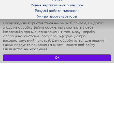
Умные вертикальные пылесосы
Розумні роботи-пилососи
Умные парогенераторы
Умные утюги
Продовжуючи користуватися нашим веб-сайтом, Ви даєте
згоду на обробку файлів cookie, які включають в себе:
Умные аэрогрили
інформацію про місцезнаходження; тип, мову і версію
Умные мультиварки
операційної системи і браузера; інформацію про
Умные блендеры
використовуваний пристрій. Дані обробляються для надання
Розумні зволожувачі
наших послуг та покращення якості нашого веб-сайту.
Більш детальна інформація
Умные вентиляторы
Умные ирригаторы
OK
Розумні підлогові ваги
Умные роботы-мойщики окон
Розумні мультиварки
Мерч Polaris IQ Home
КЛІМАТ
зволожувачі
Вентилятори
очищувачі повітря