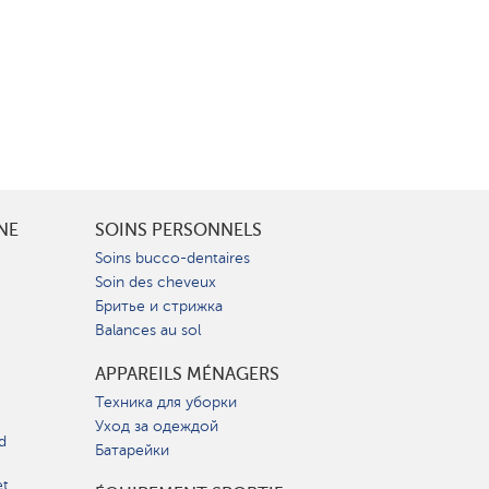
INE
SOINS PERSONNELS
Soins bucco-dentaires
Soin des cheveux
Бритье и стрижка
Balances au sol
APPAREILS MÉNAGERS
Техника для уборки
Уход за одеждой
d
Батарейки
et