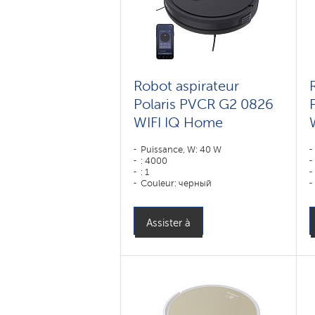
Robot aspirateur
Polaris PVCR G2 0826
WIFI IQ Home
Puissance, W: 40 W
: 4000
: 1
Couleur: черный
Type de nettoyage: sec et humide
Brosses latérales: 2
Assister à