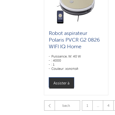
Robot aspirateur
Polaris PVCR G2 0826
WIFI IQ Home
Puissance, W: 40 W
: 4000
: 1
Couleur: золотой
Type de nettoyage: sec et humide
Brosses latérales: 2
Assister à
back
1
...
4