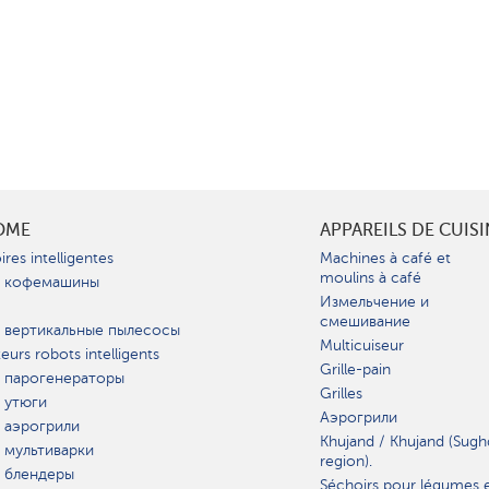
OME
APPAREILS DE CUIS
ires intelligentes
Machines à café et
moulins à café
 кофемашины
Измельчение и
смешивание
 вертикальные пылесосы
Multicuiseur
teurs robots intelligents
Grille-pain
 парогенераторы
Grilles
 утюги
Аэрогрили
 аэрогрили
Khujand / Khujand (Sugh
 мультиварки
region).
 блендеры
Séchoirs pour légumes 