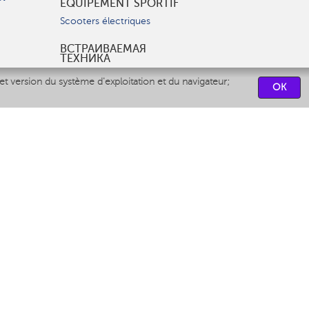
ÉQUIPEMENT SPORTIF
Scooters électriques
ВСТРАИВАЕМАЯ
ТЕХНИКА
Вытяжки
et version du système d'exploitation et du navigateur;
OK
Варочные панели
Духовые шкафы
Посудомоечные машины
CENTRES DE SERVICES
СВЯЗАТЬСЯ С НАМИ