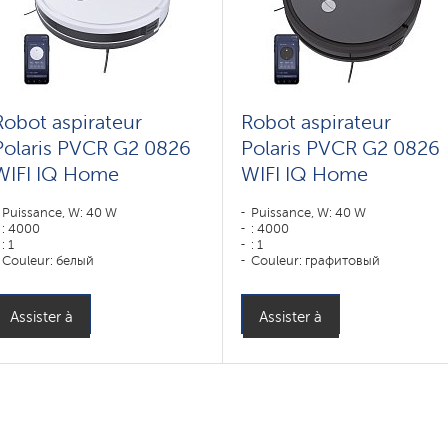
Robot aspirateur
Robot aspirateur
Polaris PVCR G2 0826
Polaris PVCR G2 0826
WIFI IQ Home
WIFI IQ Home
Puissance, W: 40 W
Puissance, W: 40 W
: 4000
: 4000
: 1
: 1
Couleur: белый
Couleur: графитовый
Type de nettoyage: sec et humide
Type de nettoyage: sec et humid
Brosses latérales: 2
Brosses latérales: 2
Assister à
Assister à