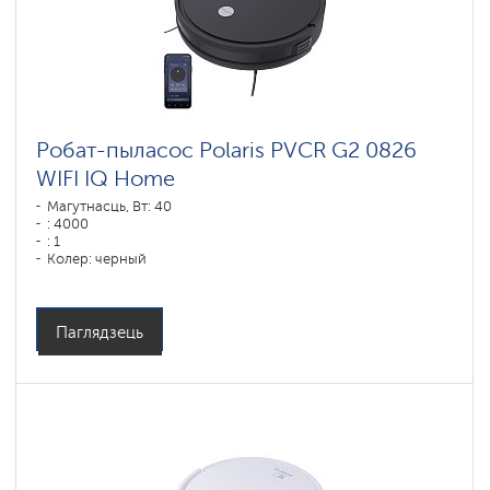
Робат-пыласос Polaris PVCR G2 0826
WIFI IQ Home
Магутнасць, Вт: 40
: 4000
: 1
Колер: черный
Тып уборкі: сухая і вільготная
Бакавыя шчоткі: 2
Паглядзець