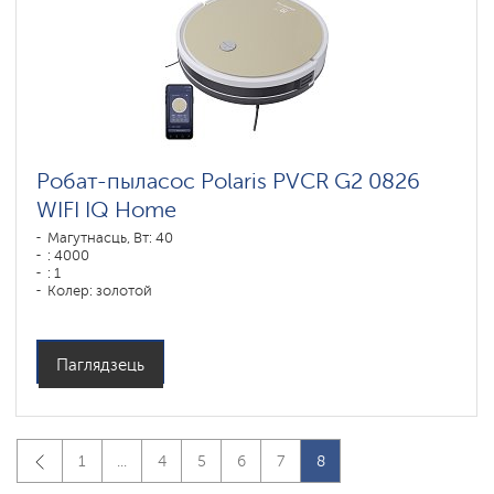
Робат-пыласос Polaris PVCR G2 0826
WIFI IQ Home
Магутнасць, Вт: 40
: 4000
: 1
Колер: золотой
Тып уборкі: сухая і вільготная
Бакавыя шчоткі: 2
Паглядзець
1
...
4
5
6
7
8