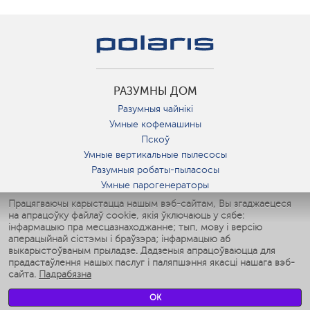
РАЗУМНЫ ДОМ
Разумныя чайнікі
Умные кофемашины
Пскоў
Умные вертикальные пылесосы
Разумныя робаты-пыласосы
Умные парогенераторы
Умные утюги
Працягваючы карыстацца нашым вэб-сайтам, Вы згаджаецеся
на апрацоўку файлаў cookie, якія ўключаюць у сябе:
Умные аэрогрили
інфармацыю пра месцазнаходжанне; тып, мову і версію
Умные мультиварки
аперацыйнай сістэмы і браўзэра; інфармацыю аб
Умные блендеры
выкарыстоўваным прыладзе. Дадзеныя апрацоўваюцца для
Разумныя ўвільгатняльнікі
прадастаўлення нашых паслуг і паляпшэння якасці нашага вэб-
сайта.
Падрабязна
Умные вентиляторы
Умные ирригаторы
OK
Разумныя падлогавыя шалі