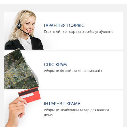
ГАРАНТЫЯ І СЭРВІС
Гарантыйнае і сэрвіснае абслугоўванне
СПІС КРАМ
Абярыце бліжэйшы да вас магазін
ІНТЭРНЭТ КРАМА
Абярыце неабходны тавар для вашага
дома