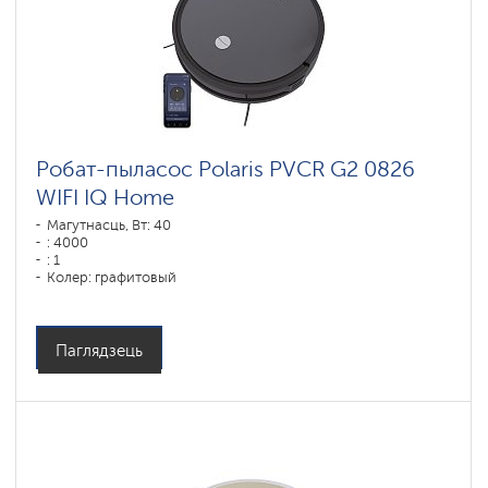
Робат-пыласос Polaris PVCR G2 0826
WIFI IQ Home
Магутнасць, Вт: 40
: 4000
: 1
Колер: графитовый
Тып уборкі: сухая і вільготная
Бакавыя шчоткі: 2
Паглядзець