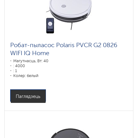
Робат-пыласос Polaris PVCR G2 0826
WIFI IQ Home
Магутнасць, Вт: 40
: 4000
: 1
Колер: белый
Тып уборкі: сухая і вільготная
Бакавыя шчоткі: 2
Паглядзець