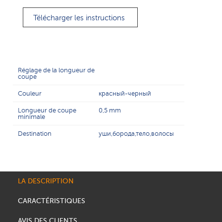
Télécharger les instructions
Réglage de la longueur de
coupe
Couleur
красный-черный
Longueur de coupe
0,5 mm
minimale
Destination
уши,борода,тело,волосы
LA DESCRIPTION
CARACTÉRISTIQUES
AVIS DES CLIENTS