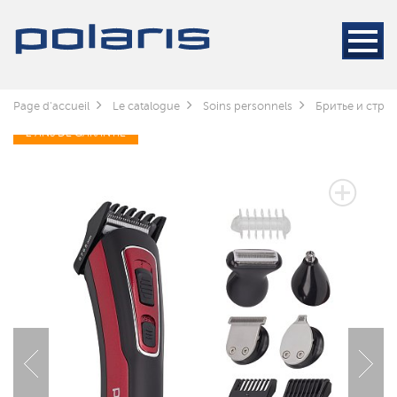
Page d'accueil
Le catalogue
Soins personnels
Бритье и стри
2 ANS DE GARANTIE