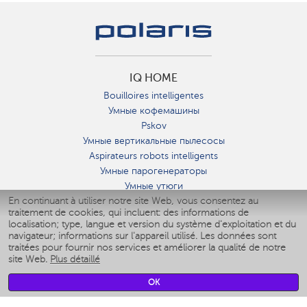
IQ HOME
Bouilloires intelligentes
Умные кофемашины
Pskov
Умные вертикальные пылесосы
Aspirateurs robots intelligents
Умные парогенераторы
Умные утюги
En continuant à utiliser notre site Web, vous consentez au
Умные аэрогрили
traitement de cookies, qui incluent: des informations de
Умные мультиварки
localisation; type, langue et version du système d'exploitation et du
Умные блендеры
navigateur; informations sur l'appareil utilisé. Les données sont
Humidificateurs intelligents
traitées pour fournir nos services et améliorer la qualité de notre
site Web.
Plus détaillé
Умные вентиляторы
Умные ирригаторы
OK
Pèse-personne intelligent
Умные роботы-мойщики окон