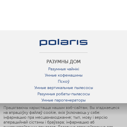
РАЗУМНЫ ДОМ
Разумныя чайнікі
Умные кофемашины
Пскоў
Умные вертикальные пылесосы
Разумныя робаты-пыласосы
Умные парогенераторы
Умные утюги
Працягваючы карыстацца нашым вэб-сайтам, Вы згаджаецеся
на апрацоўку файлаў cookie, якія ўключаюць у сябе:
Умные аэрогрили
інфармацыю пра месцазнаходжанне; тып, мову і версію
Умные мультиварки
аперацыйнай сістэмы і браўзэра; інфармацыю аб
Умные блендеры