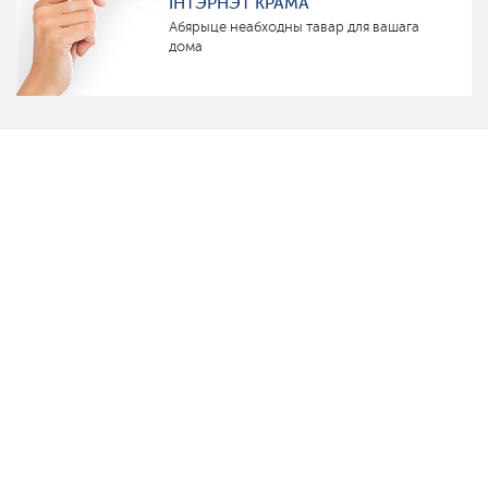
ІНТЭРНЭТ КРАМА
Абярыце неабходны тавар для вашага
дома