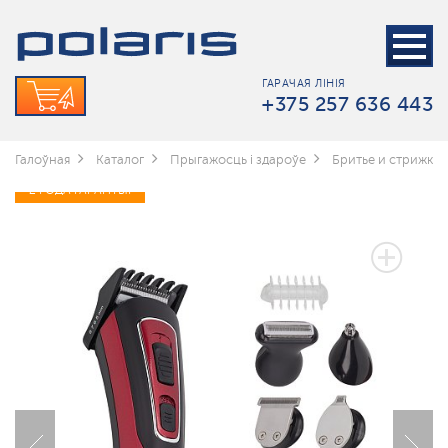
ГАРАЧАЯ ЛІНІЯ
+375 257 636 443
Галоўная
Каталог
Прыгажосць і здароўе
Бритье и стрижка
2 ГОДА ГАРАНТЫІ