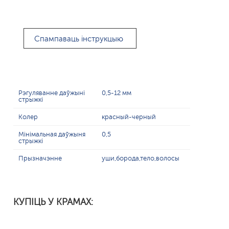
Спампаваць інструкцыю
Рэгуляванне даўжыні
0,5-12 мм
стрыжкі
Колер
красный-черный
Мінімальная даўжыня
0,5
стрыжкі
Прызначэнне
уши,борода,тело,волосы
КУПІЦЬ У КРАМАХ: