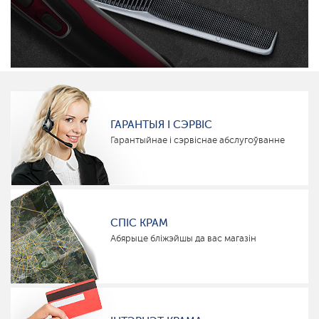
ГАРАНТЫЯ І СЭРВІС
Гарантыйнае і сэрвіснае абслугоўванне
СПІС КРАМ
Абярыце бліжэйшы да вас магазін