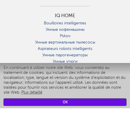
IQ HOME
Bouilloires intelligentes
Умные кофемашины
Pskov
Умные вертикальные пылесосы
Aspirateurs robots intelligents
Умные парогенераторы
Умные утюги
En continuant à utiliser notre site Web, vous consentez au
Умные аэрогрили
traitement de cookies, qui incluent: des informations de
Умные мультиварки
localisation; type, langue et version du système d'exploitation et du
Умные блендеры
navigateur; informations sur l'appareil utilisé. Les données sont
Humidificateurs intelligents
traitées pour fournir nos services et améliorer la qualité de notre
site Web.
Plus détaillé
Умные вентиляторы
Умные ирригаторы
OK
Pèse-personne intelligent
Умные роботы-мойщики окон
Multicuiseur intelligent
Мерч Polaris IQ Home