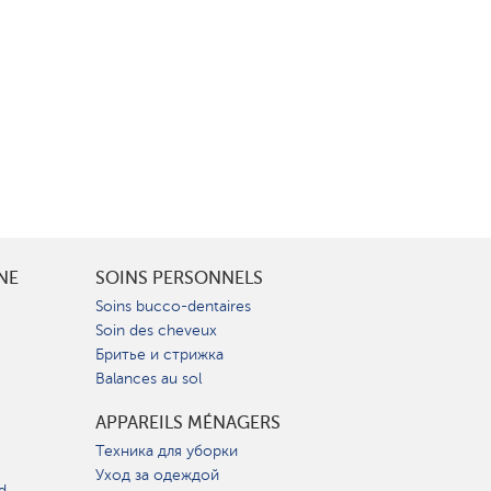
INE
SOINS PERSONNELS
Soins bucco-dentaires
Soin des cheveux
Бритье и стрижка
Balances au sol
APPAREILS MÉNAGERS
Техника для уборки
Уход за одеждой
d