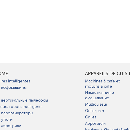
OME
APPAREILS DE CUIS
ires intelligentes
Machines à café et
moulins à café
 кофемашины
Измельчение и
смешивание
 вертикальные пылесосы
Multicuiseur
teurs robots intelligents
Grille-pain
 парогенераторы
Grilles
 утюги
Аэрогрили
 аэрогрили
Khujand / Khujand (Sugh