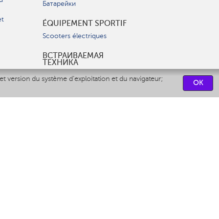
Батарейки
et
ÉQUIPEMENT SPORTIF
Scooters électriques
ВСТРАИВАЕМАЯ
ТЕХНИКА
Вытяжки
et version du système d'exploitation et du navigateur;
OK
Варочные панели
Духовые шкафы
Посудомоечные машины
CENTRES DE SERVICES
СВЯЗАТЬСЯ С НАМИ