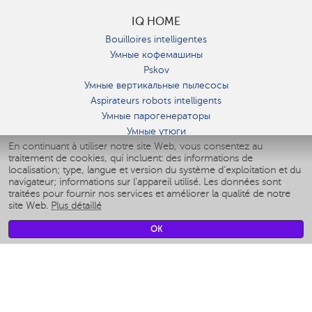
IQ HOME
Bouilloires intelligentes
Умные кофемашины
Pskov
Умные вертикальные пылесосы
Aspirateurs robots intelligents
Умные парогенераторы
Умные утюги
En continuant à utiliser notre site Web, vous consentez au
Умные аэрогрили
traitement de cookies, qui incluent: des informations de
Умные мультиварки
localisation; type, langue et version du système d'exploitation et du
Умные блендеры
navigateur; informations sur l'appareil utilisé. Les données sont
Humidificateurs intelligents
traitées pour fournir nos services et améliorer la qualité de notre
site Web.
Plus détaillé
Умные вентиляторы
Умные ирригаторы
OK
Pèse-personne intelligent
Умные роботы-мойщики окон
Multicuiseur intelligent
Мерч Polaris IQ Home