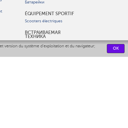
Батарейки
et
ÉQUIPEMENT SPORTIF
Scooters électriques
ВСТРАИВАЕМАЯ
ТЕХНИКА
Вытяжки
et version du système d'exploitation et du navigateur;
OK
Варочные панели
Духовые шкафы
Посудомоечные машины
CENTRES DE SERVICES
СВЯЗАТЬСЯ С НАМИ