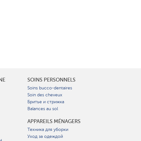
INE
SOINS PERSONNELS
Soins bucco-dentaires
Soin des cheveux
Бритье и стрижка
Balances au sol
APPAREILS MÉNAGERS
Техника для уборки
Уход за одеждой
d