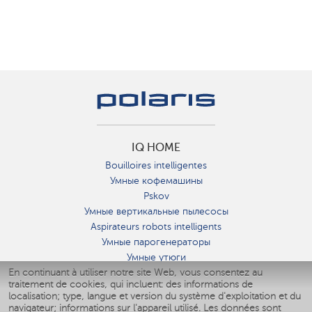
IQ HOME
Bouilloires intelligentes
Умные кофемашины
Pskov
Умные вертикальные пылесосы
Aspirateurs robots intelligents
Умные парогенераторы
Умные утюги
En continuant à utiliser notre site Web, vous consentez au
Умные аэрогрили
traitement de cookies, qui incluent: des informations de
Умные мультиварки
localisation; type, langue et version du système d'exploitation et du
Умные блендеры
navigateur; informations sur l'appareil utilisé. Les données sont