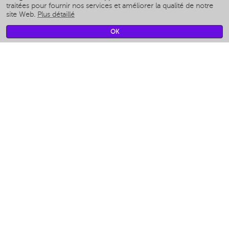
Humidificateurs intelligents
traitées pour fournir nos services et améliorer la qualité de notre
site Web.
Plus détaillé
Умные вентиляторы
Умные ирригаторы
OK
Pèse-personne intelligent
Умные роботы-мойщики окон
Multicuiseur intelligent
Мерч Polaris IQ Home
CLIMAT
Humidificateurs
Ventilateurs
Filtre a air
APPAREILS DE CUISINE
Machines à café et moulins à café
Измельчение и смешивание
Multicuiseur
Grille-pain
Grilles
Аэрогрили