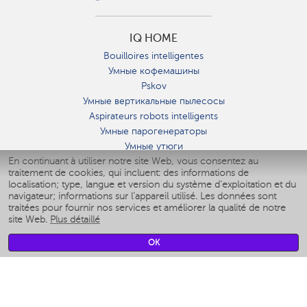
IQ HOME
Bouilloires intelligentes
Умные кофемашины
Pskov
Умные вертикальные пылесосы
Aspirateurs robots intelligents
Умные парогенераторы
Умные утюги
En continuant à utiliser notre site Web, vous consentez au
Умные аэрогрили
traitement de cookies, qui incluent: des informations de
Умные мультиварки
localisation; type, langue et version du système d'exploitation et du
Умные блендеры
navigateur; informations sur l'appareil utilisé. Les données sont
Humidificateurs intelligents
traitées pour fournir nos services et améliorer la qualité de notre
site Web.
Plus détaillé
Умные вентиляторы
Умные ирригаторы
OK
Pèse-personne intelligent
Умные роботы-мойщики окон
Multicuiseur intelligent
Мерч Polaris IQ Home