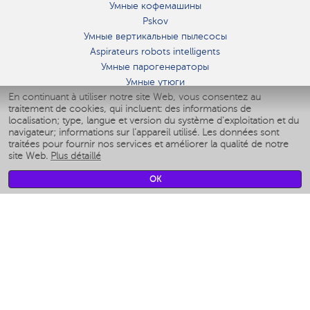
Умные кофемашины
Pskov
Умные вертикальные пылесосы
Aspirateurs robots intelligents
Умные парогенераторы
Умные утюги
En continuant à utiliser notre site Web, vous consentez au
Умные аэрогрили
traitement de cookies, qui incluent: des informations de
Умные мультиварки
localisation; type, langue et version du système d'exploitation et du
Умные блендеры
navigateur; informations sur l'appareil utilisé. Les données sont
Humidificateurs intelligents
traitées pour fournir nos services et améliorer la qualité de notre
site Web.
Plus détaillé
Умные вентиляторы
Умные ирригаторы
OK
Pèse-personne intelligent
Умные роботы-мойщики окон
Multicuiseur intelligent
Мерч Polaris IQ Home
CLIMAT
Humidificateurs
Ventilateurs